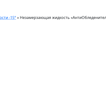
сти -15°
»
Незамерзающая жидкость «АнтиОбледенител