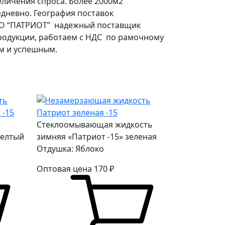
еличения спроса. Более 2000м2
едневно. География поставок
ПКО “ПАТРИОТ” надежный поставщик
продукции, работаем с НДС по рамочному
ым и успешным.
Стеклоомывающая жидкость
желтый
зимняя «Патриот -15» зеленая
Отдушка: Яблоко
Оптовая цена
170
₽