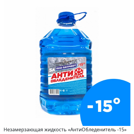
Незамерзающая жидкость «АнтиОбледенитель -15»