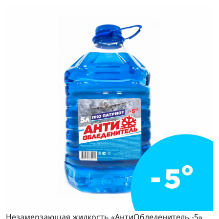
Незамерзающая жидкость «АнтиОбледенитель -5»