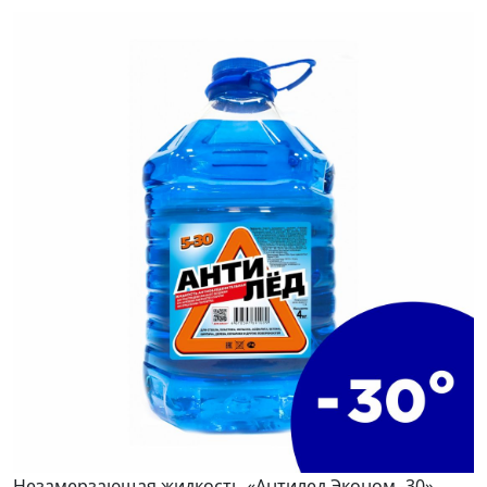
Незамерзающая жидкость «Антилед Эконом -30»