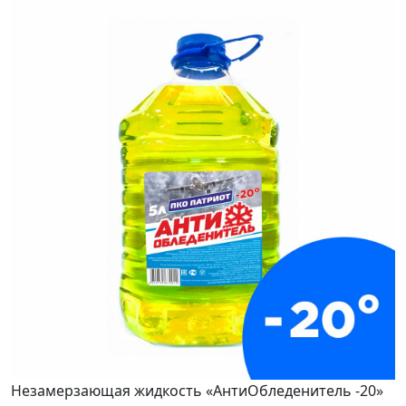
Незамерзающая жидкость «АнтиОбледенитель -20»